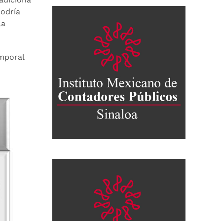
odría
la
emporal