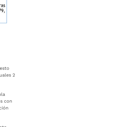
uesto
uales 2
pla
es con
ión