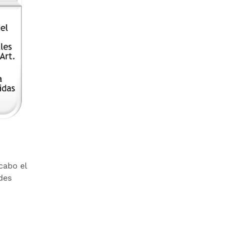
 cabo el
des