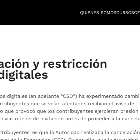
QUIENES SOMOS
CURSOS
CE
ión y restricción
digitales
los digitales (en adelante “CSD”) ha experimentado cambi
ribuyentes que se veían afectados recibían el aviso de
o que provocó que los contribuyentes ejercieran presión 
iar oficios de invitación antes de proceder a la cancela
ribuyentes, es que la Autoridad realizaba la cancelació
cal de la Federación (CFF). Es por ello, que la Autoridad