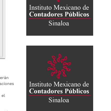
erán
uaciones
 el