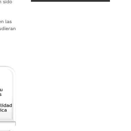
n sido
n las
udieran