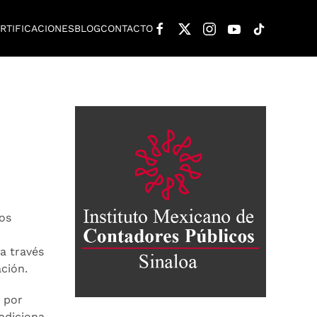
RTIFICACIONES
⁠BLOG
CONTACTO
os
a través
ción.
n por
 adiciona