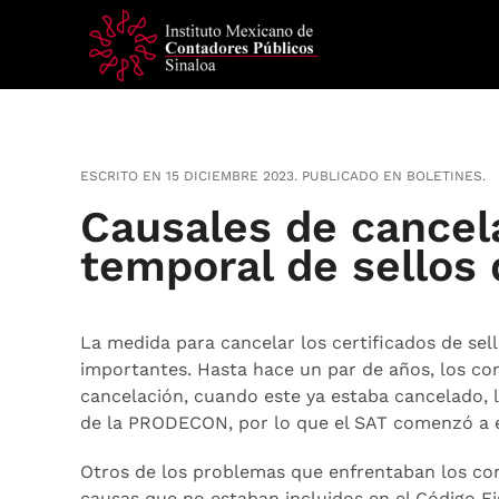
Skip
to
main
content
ESCRITO EN
15 DICIEMBRE 2023
. PUBLICADO EN
BOLETINES
.
Causales de cancelac
temporal de sellos 
La medida para cancelar los certificados de sel
importantes. Hasta hace un par de años, los cont
cancelación, cuando este ya estaba cancelado, l
de la PRODECON, por lo que el SAT comenzó a env
Otros de los problemas que enfrentaban los cont
causas que no estaban incluidos en el Código Fis