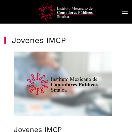
Skip
to
main
content
Jovenes IMCP
Jovenes
IMCP