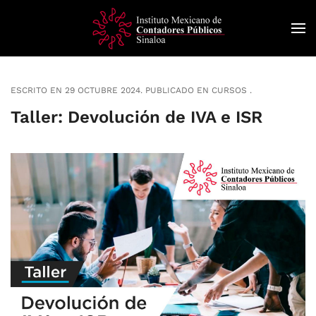
Skip
to
main
content
ESCRITO EN
29 OCTUBRE 2024
. PUBLICADO EN
CURSOS
.
Taller: Devolución de IVA e ISR