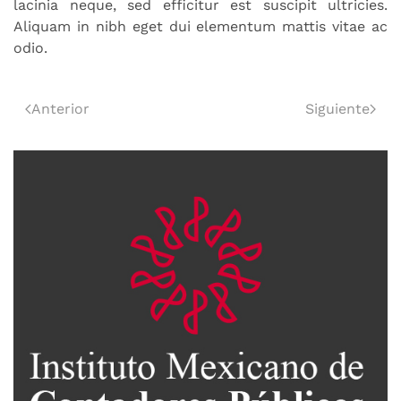
lacinia neque, sed efficitur est suscipit ultricies.
Aliquam in nibh eget dui elementum mattis vitae ac
odio.
Anterior
Siguiente